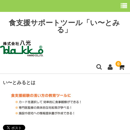
食支援サポートツール「い〜とみ
る」
0
ホーム
い〜とみるとは
最新情報
購 入
操作方法