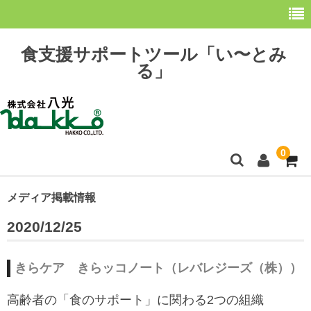
食支援サポートツール「い〜とみ
る」
0
ホーム
メディア掲載情報
2020/12/25
最新情報
購 入
きらケア きらッコノート（レバレジーズ（株））
操作方法
高齢者の「食のサポート」に関わる2つの組織