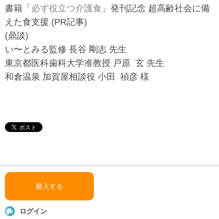
書籍「
必ず役立つ介護食
」発刊記念 超高齢社会に備
えた食支援 (PR記事)
(鼎談)
い〜とみる監修 長谷 剛志 先生
東京都医科歯科大学准教授 戸原 玄 先生
和倉温泉 加賀屋相談役 小田 禎彦 様
購入する
ログイン