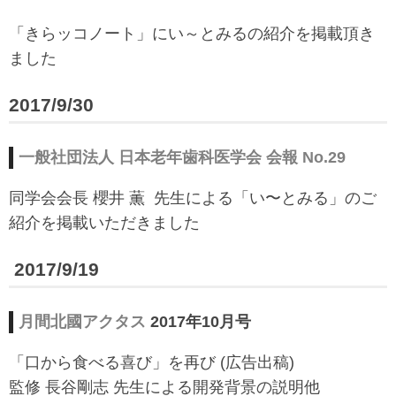
「い〜とみるワーク」
「きらッコノート」にい～とみるの紹介を掲載頂き
よくある質問
ました
ダウンロード
2017/9/30
お問い合わせ
一般社団法人 日本老年歯科医学会
会報 No.29
同学会会長 櫻井 薫 先生による「い〜とみる」のご
紹介を掲載いただきました
2017/9/19
月間北國アクタス
2017年10月号
「口から食べる喜び」を再び (広告出稿)
監修 長谷剛志 先生による開発背景の説明他