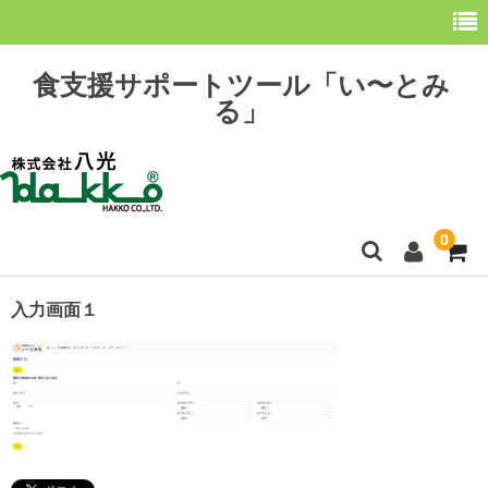
食支援サポートツール「い〜とみ
る」
0
ホーム
入力画面１
最新情報
購 入
操作方法