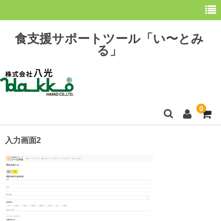
食支援サポートツール「い〜とみ
る」
0
ホーム
入力画面2
最新情報
購 入
操作方法