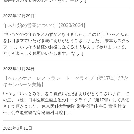
る先生方の食支援のポイントをイメージ […]
「い〜とみるワーク」
よくある質問
2023年12月29日
年末年始の営業について【2023/2024】
ダウンロード
早いもので今年もあとわずかとなりました。 この1年、い～とみる
お問い合わせ
をお引き立ていただき誠にありがとうございました。 来年もスタッ
フ一同、いっそう皆様のお役に立てるよう尽力して参りますので、
どうぞよろしくお願いいたします。 な […]
2023年11月24日
【ヘルスケア・レストラン トークライブ（第17弾）記念
キャンペーン実施】
いつも「い～とみる」をご愛顧いただきありがとうございます。 こ
の度、（株）日本医療企画主催のトークライブ（第17弾）にて共催
させて頂きました。 東京医科大学病院 栄養管理科 科長 宮澤 靖先
生、公立能登総合病院 歯科口腔 […]
2023年9月11日