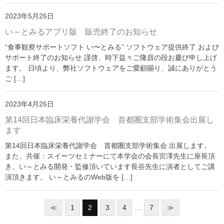
2023年5月26日
い～とみるアプリ版 販売終了のお知らせ
“食事観察サポートソフト い〜とみる” ソフトウェア提供終了 および
サポート終了のお知らせ 謹啓、時下益々ご隆昌の段お慶び申し上げ
ます。 日頃より、弊社ソフトウェアをご愛顧賜り、誠にありがとう
ご […]
2023年4月26日
第14回日本臨床栄養代謝学会 首都圏支部学術集会出展し
ます
第14回日本臨床栄養代謝学会 首都圏支部学術集会 出展します。
また、共催：スイーツセミナーにて本学会の会長宮澤先生に座長頂
き、い～とみる開発・監修頂いています長谷先生に演者としてご講
演頂きます。 い～とみるのWeb版を […]
≪
1
2
3
4
…
7
≫