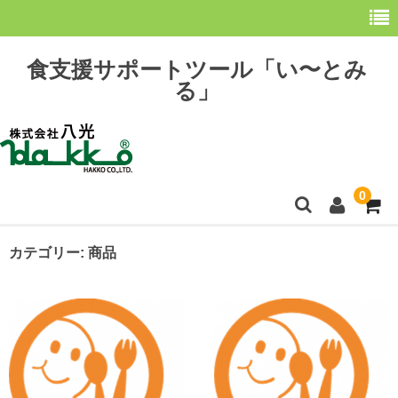
食支援サポートツール「い〜とみ
る」
0
ホーム
カテゴリー:
商品
最新情報
購 入
操作方法