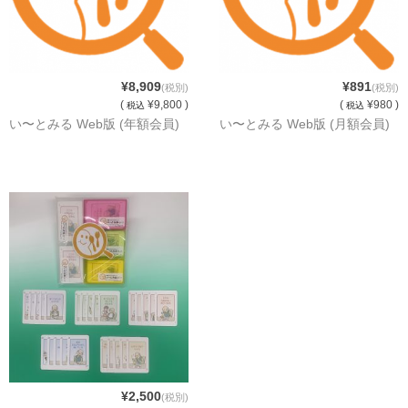
「い〜とみるワーク」
よくある質問
ダウンロード
¥8,909
¥891
(税別)
(税別)
(
¥9,800 )
(
¥980 )
税込
税込
お問い合わせ
い〜とみる Web版 (年額会員)
い〜とみる Web版 (月額会員)
¥2,500
(税別)