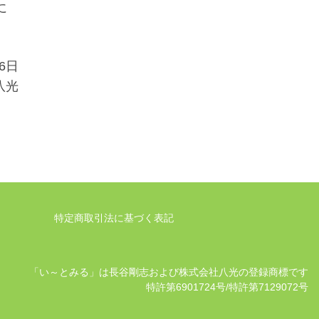
に
月6日
八光
特定商取引法に基づく表記
「い～とみる」は長谷剛志および株式会社八光の登録商標です
特許第6901724号/特許第7129072号