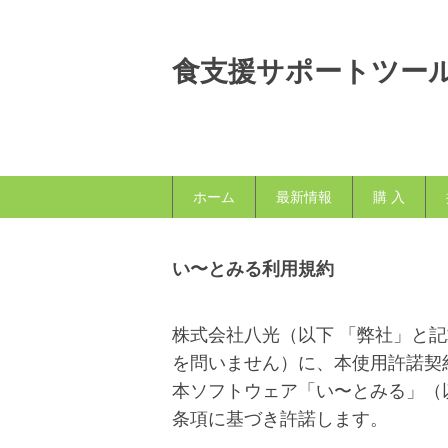
食支援サポートツー
ホーム
最新情報
購 入
い〜とみる利用規約
株式会社八光（以下 「弊社」と
を問いません）に、本使用許諾契
本ソフトウェア「い〜とみる」（
条項に基づき許諾します。