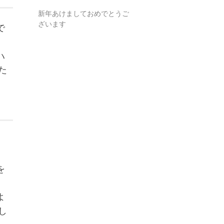
新年あけましておめでとうご
ざいます
で
ハ
た
を
よ
し