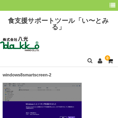
食支援サポートツール「い〜とみ
る」
0
ホーム
windows8smartscreen-2
最新情報
購 入
操作方法