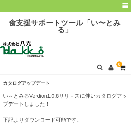
食支援サポートツール「い〜とみ
る」
0
ホーム
カタログアップデート
最新情報
い～とみるVerdion1.0.8リリ－スに伴いカタログアッ
プデートしました！
購 入
下記よりダウンロード可能です。
操作方法