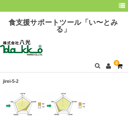
食支援サポートツール「い〜とみ
る」
0
ホーム
jirei-5-2
最新情報
購 入
操作方法