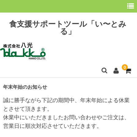
食支援サポートツール「い〜とみ
る」
0
ホーム
年末年始のお知らせ
最新情報
誠に勝手ながら下記の期間中、年末年始による休業
とさせて頂きます。
購 入
休業中にいただきましたお問い合わせやご注文は、
操作方法
営業日に順次対応させていただきます。