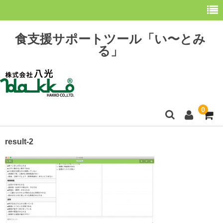
食支援サポートツール「い〜とみ
る」
0
ホーム
result-2
最新情報
購 入
操作方法