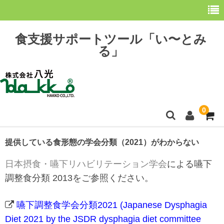
食支援サポートツール「い〜とみ
る」
0
ホーム
提供している食形態の学会分類（2021）がわからない
最新情報
日本摂食・嚥下リハビリテーション学会
による嚥下
調整食分類 2013をご参照ください。
購 入
嚥下調整食学会分類2021 (Japanese Dysphagia
操作方法
Diet 2021 by the JSDR dysphagia diet committee