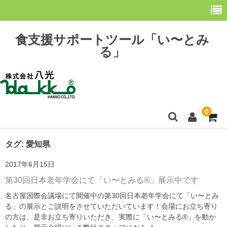
食支援サポートツール「い〜とみ
る」
0
ホーム
タグ:
愛知県
2017年6月15日
最新情報
第30回日本老年学会にて「い〜とみる®」展示中です
購 入
名古屋国際会議場にて開催中の第30回日本老年学会にて「い〜とみ
る」の展示とご説明をさせていただいています！会場にお立ち寄り
操作方法
の方は、是非お立ち寄りいただき、実際に「い〜とみる®」を動か