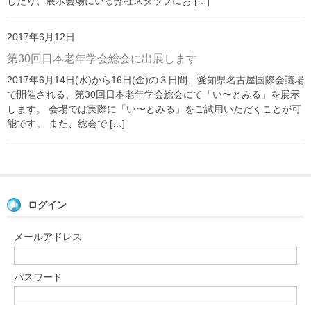
したり、展示会場にいる弊社スタッフにお […]
「い〜とみるワーク」
よくある質問
2017年6月12日
第30回日本老年学会総会に出展します
ダウンロード
2017年6月14日(水)から16日(金)の３日間、愛知県名古屋国際会議場
お問い合わせ
で開催される、第30回日本老年学会総会にて「い〜とみる」を展示
します。 会場では実際に「い〜とみる」をご試用いただくことが可
能です。 また、総会で […]
ログイン
メールアドレス
パスワード