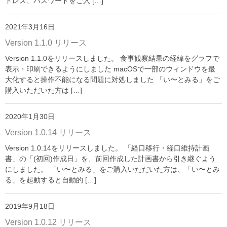
ドレス、パスワードをご入 […]
「い〜とみるワーク」
よくある質問
2021年3月16日
Version 1.1.0 リリース
ダウンロード
Version 1.1.0をリリースしました。 食事観察結果の経緯をグラフで
お問い合わせ
表示・印刷できるようにしました macOSで一部のウィンドウを最
大化すると操作不能になる問題に対処しました 「い〜とみる」をご
購入いただいた方は […]
2020年1月30日
Version 1.0.14 リリース
Version 1.0.14をリリースしました。 「経口移行・経口維持計画
書」の「(初回)作成日」を、前回作成した計画書から引き継ぐよう
にしました。 「い〜とみる」をご購入いただいた方は、「い〜とみ
る」を起動すると自動的 […]
2019年9月18日
Version 1.0.12 リリース