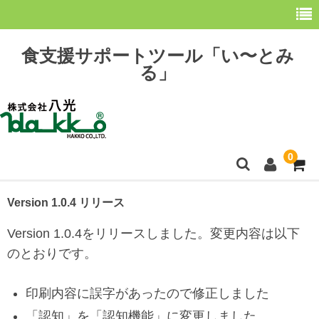
食支援サポートツール「い〜とみ
る」
0
ホーム
Version 1.0.4 リリース
最新情報
Version 1.0.4をリリースしました。変更内容は以下
のとおりです。
購 入
操作方法
印刷内容に誤字があったので修正しました
「認知」を「認知機能」に変更しました