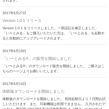
されます。
「い〜とみるワーク」
よくある質問
2017年6月27日
Version 1.0.1 リリース
ダウンロード
Version 1.0.1 をリリースしました。一部誤記を修正しました。
お問い合わせ
「い〜とみる」をご購入いただいた方は、「い〜とみる」を起動す
ると自動的にアップグレードされます。
2017年6月19日
「い〜とみる®」の販売を開始しました
「い〜とみる®」のダウンロード販売を開始しました。 ご購入はこ
ちらのページよりお願いいたします。
2017年6月14日
体験版ダウンロードを開始しました
体験版のダウンロードを開始しました。 初回起動日より７日間お試
しいただけます。また、印刷機能は利用できません。 入力されたデ
ータは、製品版 (2017年6月19日発売予定) をご購入いただければ、